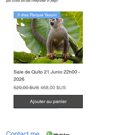
que usted decida completar el pago
3 días Parque Yasuni
Sale de Quito 21 Junio 22h00 -
2026
Prix original
Prix promotionnel
520,00 $US
468,00 $US
Ajouter au panier
1 día Parque Yasuni
4 días Parque Yasuni
3 días Parque Yasuni
1 día Parque Yasuni
Contact me