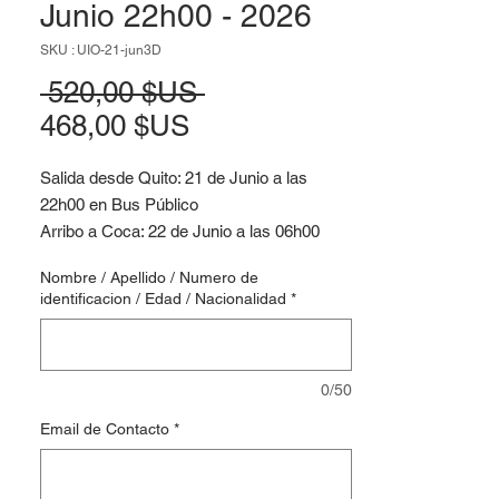
Junio 22h00 - 2026
SKU : UIO-21-jun3D
Prix original
 520,00 $US 
Prix promotionnel
468,00 $US
Salida desde Quito: 21 de Junio a las
22h00 en Bus Público
Arribo a Coca: 22 de Junio a las 06h00
Punto de Encuentro: Hotel el Auca, Coca
Nombre / Apellido / Numero de
Francisco de Orellana, Desde la terminal
identificacion / Edad / Nacionalidad
*
de buses en Coca se debe abordar un Taxi
hasta el punto de encuentro, esto se hace
por cuenta propia, el tiempo es de 10
0/50
minutos
Email de Contacto
*
Abordamos la canoa publica el día 22 de
Junio a las 07h30 hacia Amazon Lodge
Pompeya