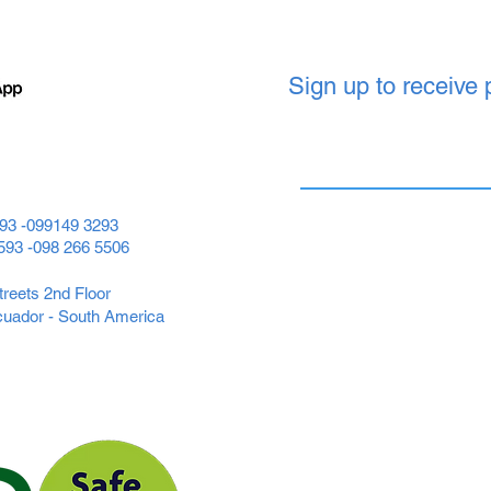
Sign up to receive
593 -099149 3293
+593 -098 266 5506
reets 2nd Floor
cuador - South America