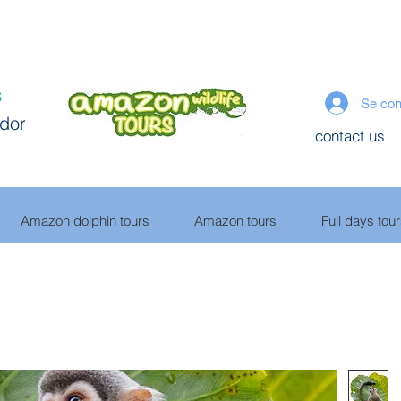
s
Se con
ador
contact us
Amazon dolphin tours
Amazon tours
Full days tou