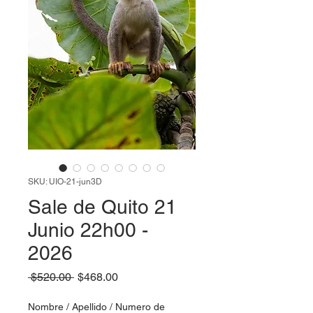
SKU: UIO-21-jun3D
Sale de Quito 21
Junio 22h00 -
2026
Precio
Precio de oferta
 $520.00 
$468.00
Nombre / Apellido / Numero de