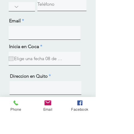
Email
r
Inicia en Coca
*
e
q
u
i
r
e
Direccion en Quito
d
Meassage
Phone
Email
Facebook