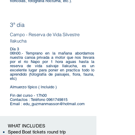
florícolas, fotografía nocturna, etc.).
3ª dia
Campo - Reserva de Vida Silvestre
Ilakucha
Día 3
06h00.- Temprano en la mañana abordamos
nuestra canoa privada a motor que nos llevara
por el rio Napo por 1 hora aguas hasta la
reserva de vida salvaje Ilakucha, es un
excelente lugar para poner en practica todo lo
aprendido (fotografía de paisajes, flora, fauna,
etc)
Almuerzo típico ( Incluido )
Fin del curso - 17h00
Contactos : Teléfono
0961749815
Email :
edu_guzmanmasson@hotmail.com
WHAT INCLUDES
Speed Boat tickets
round trip