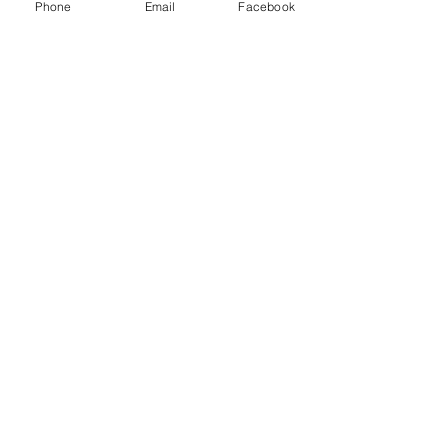
Phone
Email
Facebook
Sign up to receive promotions