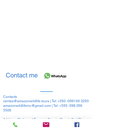
Contact me
Contacts
ventas@amazonwildlife.tours
| Tel:
+593 -099149 3293
amazonwildlifeinc@gmail.com
| Tel:
+593 -098 266
5506
Address: Quito and Eugenio Espejo Streets 2nd Floor
Francisco de Orellana Coca Ecuador - South America